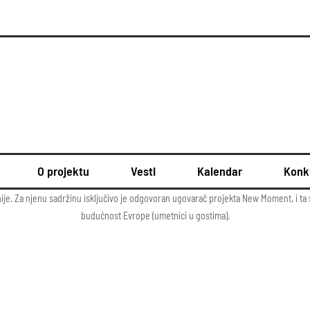
O projektu
Vesti
Kalendar
Konk
nije. Za njenu sadržinu isključivo je odgovoran ugovarač projekta New Moment, i ta
budućnost Evrope (umetnici u gostima).