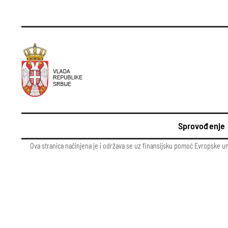
Sprovođenje
Ova stranica načinjena je i održava se uz finansijsku pomoć Evropske u