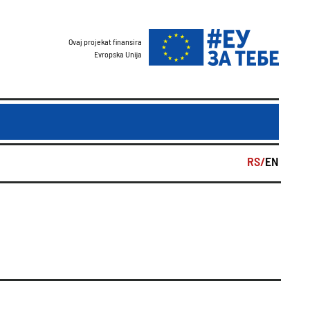
Ovaj projekat finansira
Evropska Unija
RS/
EN